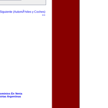
Siguiente (AutomÃ³viles y Coches)
>>
ominios En Venta
strias Argentinas