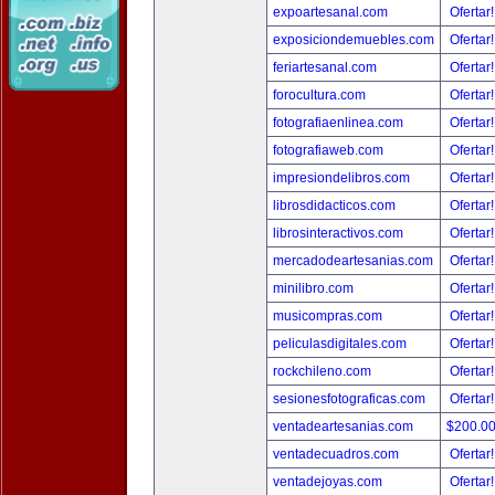
expoartesanal.com
Ofertar
exposiciondemuebles.com
Ofertar
feriartesanal.com
Ofertar
forocultura.com
Ofertar
fotografiaenlinea.com
Ofertar
fotografiaweb.com
Ofertar
impresiondelibros.com
Ofertar
librosdidacticos.com
Ofertar
librosinteractivos.com
Ofertar
mercadodeartesanias.com
Ofertar
minilibro.com
Ofertar
musicompras.com
Ofertar
peliculasdigitales.com
Ofertar
rockchileno.com
Ofertar
sesionesfotograficas.com
Ofertar
ventadeartesanias.com
$200.0
ventadecuadros.com
Ofertar
ventadejoyas.com
Ofertar