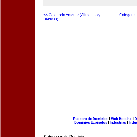
<< Categoria Anterior (Alimentos y
Categoria 
Bebidas)
Registro de Dominios
|
Web Hosting
|
D
Dominios Expirados
|
Industrias
|
Indu
Categorías de Dominio: