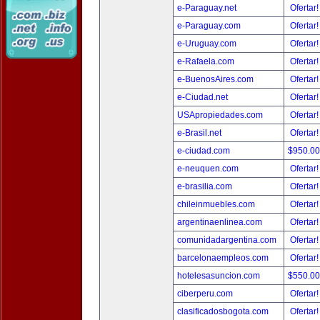
e-Paraguay.net
Ofertar
e-Paraguay.com
Ofertar
e-Uruguay.com
Ofertar
e-Rafaela.com
Ofertar
e-BuenosAires.com
Ofertar
e-Ciudad.net
Ofertar
USApropiedades.com
Ofertar
e-Brasil.net
Ofertar
e-ciudad.com
$950.0
e-neuquen.com
Ofertar
e-brasilia.com
Ofertar
chileinmuebles.com
Ofertar
argentinaenlinea.com
Ofertar
comunidadargentina.com
Ofertar
barcelonaempleos.com
Ofertar
hotelesasuncion.com
$550.0
ciberperu.com
Ofertar
clasificadosbogota.com
Ofertar