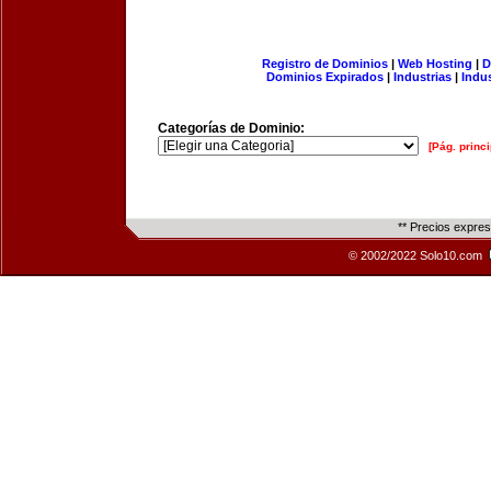
Registro de Dominios
|
Web Hosting
|
D
Dominios Expirados
|
Industrias
|
Indu
Categorías de Dominio:
[Pág. princi
** Precios expre
© 2002/2022 Solo10.com