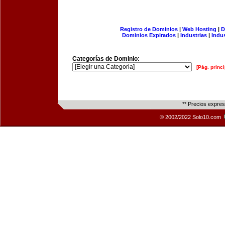
Registro de Dominios
|
Web Hosting
|
D
Dominios Expirados
|
Industrias
|
Indu
Categorías de Dominio:
[Pág. princi
** Precios expre
© 2002/2022 Solo10.com