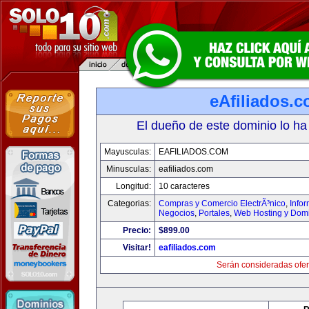
eAfiliados.
El dueño de este dominio lo ha
Mayusculas:
EAFILIADOS.COM
Minusculas:
eafiliados.com
Longitud:
10 caracteres
Categorias:
Compras y Comercio ElectrÃ³nico
,
Info
Negocios
,
Portales
,
Web Hosting y Dom
Precio:
$899.00
Visitar!
eafiliados.com
Serán consideradas ofer