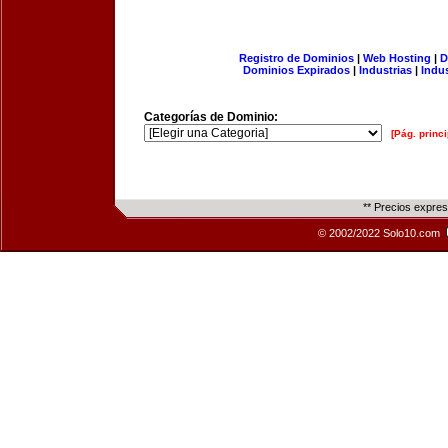
Registro de Dominios
|
Web Hosting
|
D
Dominios Expirados
|
Industrias
|
Indu
Categorías de Dominio:
[Pág. princi
** Precios expre
© 2002/2022 Solo10.com