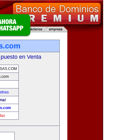
s.com
 puesto en Venta
SAS.COM
s.com
trias
rta!
s.com
tas