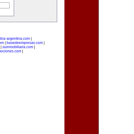
tria-argentina.com
|
com
|
basedeempresas.com
|
|
suinmobiliaria.com
|
mociones.com
|