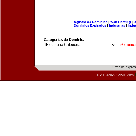
Registro de Dominios
|
Web Hosting
|
D
Dominios Expirados
|
Industrias
|
Indu
Categorías de Dominio:
[Pág. princi
** Precios expre
© 2002/2022 Solo10.com