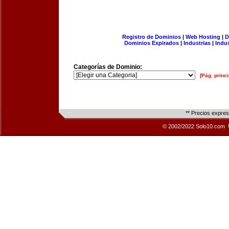
Registro de Dominios
|
Web Hosting
|
D
Dominios Expirados
|
Industrias
|
Indu
Categorías de Dominio:
[Pág. princi
** Precios expre
© 2002/2022 Solo10.com