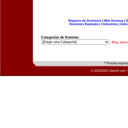
Registro de Dominios
|
Web Hosting
|
D
Dominios Expirados
|
Industrias
|
Indu
Categorías de Dominio:
[Pág. princi
** Precios expre
© 2002/2022 Solo10.com