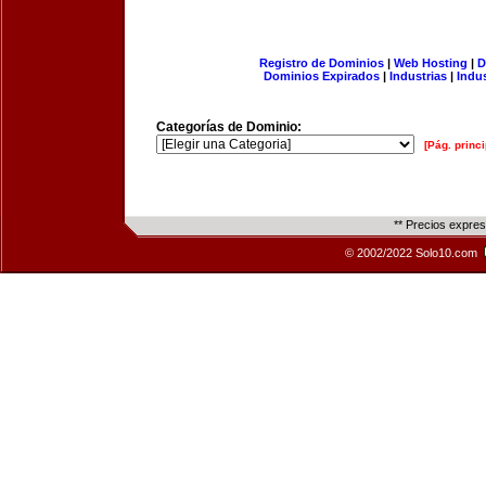
Registro de Dominios
|
Web Hosting
|
D
Dominios Expirados
|
Industrias
|
Indu
Categorías de Dominio:
[Pág. princi
** Precios expre
© 2002/2022 Solo10.com