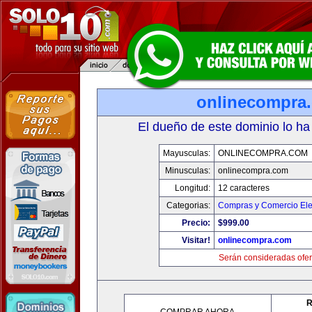
onlinecompra
El dueño de este dominio lo ha
Mayusculas:
ONLINECOMPRA.COM
Minusculas:
onlinecompra.com
Longitud:
12 caracteres
Categorias:
Compras y Comercio Ele
Precio:
$999.00
Visitar!
onlinecompra.com
Serán consideradas ofer
R