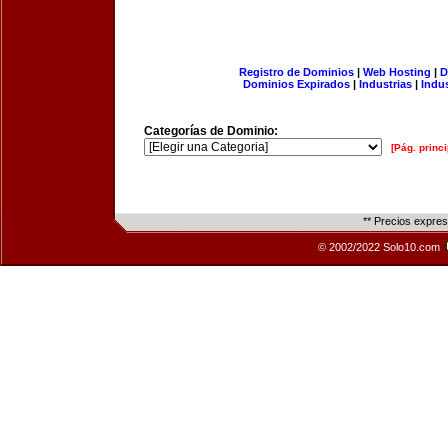
Registro de Dominios
|
Web Hosting
|
D
Dominios Expirados
|
Industrias
|
Indu
Categorías de Dominio:
[Pág. princi
** Precios expre
© 2002/2022 Solo10.com