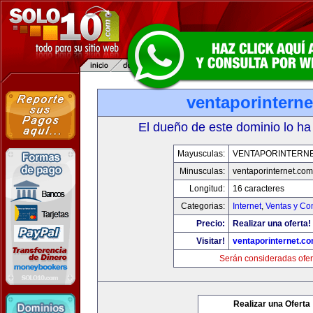
ventaporintern
El dueño de este dominio lo ha
Mayusculas:
VENTAPORINTERN
Minusculas:
ventaporinternet.com
Longitud:
16 caracteres
Categorias:
Internet
,
Ventas y Co
Precio:
Realizar una oferta!
Visitar!
ventaporinternet.c
Serán consideradas ofer
Realizar una Oferta