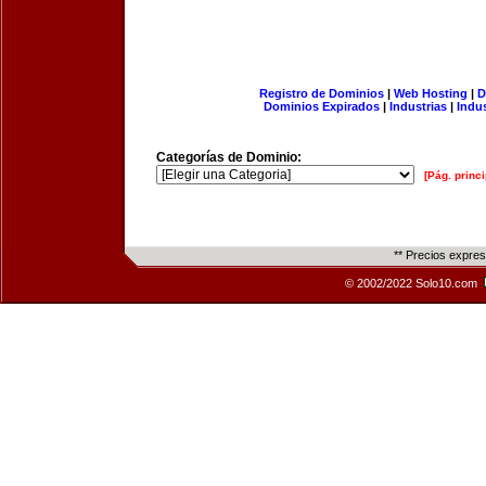
Registro de Dominios
|
Web Hosting
|
D
Dominios Expirados
|
Industrias
|
Indu
Categorías de Dominio:
[Pág. princi
** Precios expre
© 2002/2022 Solo10.com