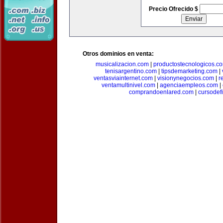
Precio Ofrecido $
Otros dominios en venta:
musicalizacion.com
|
productostecnologicos.c
tenisargentino.com
|
tipsdemarketing.com
|
ventasviainternet.com
|
visionynegocios.com
|
r
ventamultinivel.com
|
agenciaempleos.com
|
comprandoenlared.com
|
cursodef