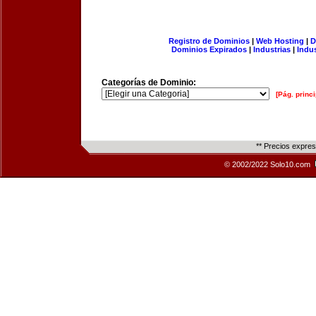
Registro de Dominios
|
Web Hosting
|
D
Dominios Expirados
|
Industrias
|
Indu
Categorías de Dominio:
[Pág. princi
** Precios expre
© 2002/2022 Solo10.com