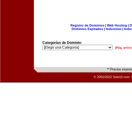
Registro de Dominios
|
Web Hosting
|
D
Dominios Expirados
|
Industrias
|
Indu
Categorías de Dominio:
[Pág. princi
** Precios expre
© 2002/2022 Solo10.com