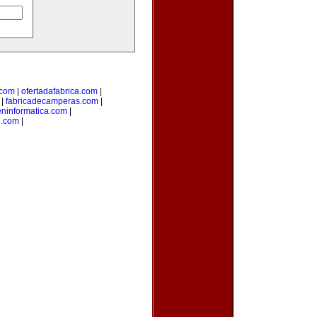
.com
|
ofertadafabrica.com
|
|
fabricadecamperas.com
|
eninformatica.com
|
n.com
|