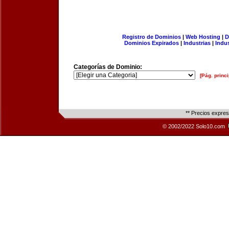
Registro de Dominios
|
Web Hosting
|
D
Dominios Expirados
|
Industrias
|
Indu
Categorías de Dominio:
[Pág. princi
** Precios expre
© 2002/2022 Solo10.com