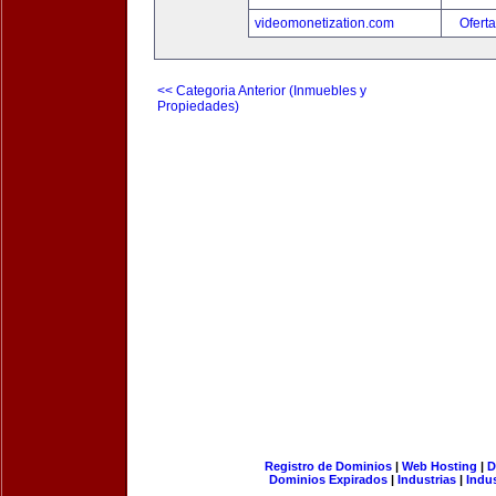
videomonetization.com
Oferta
<< Categoria Anterior (Inmuebles y
Propiedades)
Registro de Dominios
|
Web Hosting
|
D
Dominios Expirados
|
Industrias
|
Indu