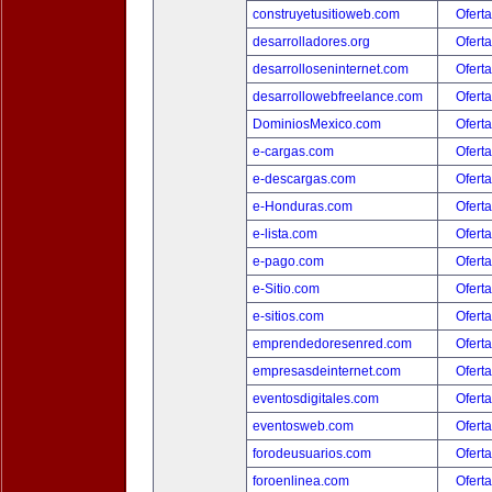
construyetusitioweb.com
Oferta
desarrolladores.org
Oferta
desarrolloseninternet.com
Oferta
desarrollowebfreelance.com
Oferta
DominiosMexico.com
Oferta
e-cargas.com
Oferta
e-descargas.com
Oferta
e-Honduras.com
Oferta
e-lista.com
Oferta
e-pago.com
Oferta
e-Sitio.com
Oferta
e-sitios.com
Oferta
emprendedoresenred.com
Oferta
empresasdeinternet.com
Oferta
eventosdigitales.com
Oferta
eventosweb.com
Oferta
forodeusuarios.com
Oferta
foroenlinea.com
Oferta