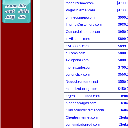
monetizenow.com
$1,500
PagosInternet.com
$1,500
onlinecompra.com
$999.
InternetCustomers.com
$980.
ComercioInternet.com
$950.
e-Afiliados.com
$899.
eAfiliados.com
$899.
e-Foros.com
$800.
e-Soporte.com
$800.
monetizador.com
$799.
conunclick.com
$550.
NegociosInternet.net
$550.
monetizatublog.com
$450.
argentinaenlinea.com
Oferta
blogdescargas.com
Oferta
ClasificadosInternet.com
Oferta
ClientesInternet.com
Oferta
comunidadenred.com
Oferta