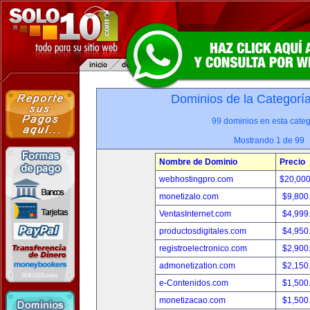
Dominios de la Categorí
99 dominios en esta categ
Mostrando 1 de 99
Nombre de Dominio
Precio
webhostingpro.com
$20,00
monetizalo.com
$9,800
VentasInternet.com
$4,999
productosdigitales.com
$4,950
registroelectronico.com
$2,900
admonetization.com
$2,150
e-Contenidos.com
$1,500
monetizacao.com
$1,500