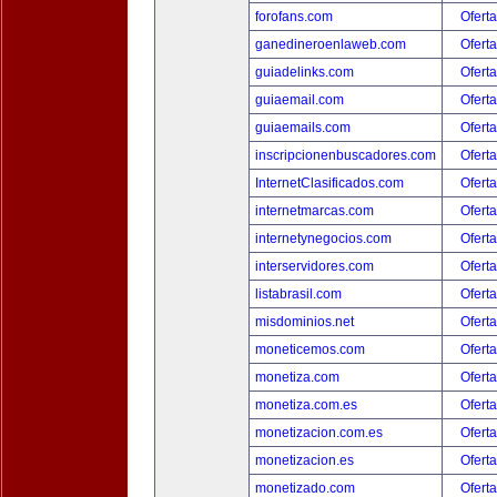
forofans.com
Oferta
ganedineroenlaweb.com
Oferta
guiadelinks.com
Oferta
guiaemail.com
Oferta
guiaemails.com
Oferta
inscripcionenbuscadores.com
Oferta
InternetClasificados.com
Oferta
internetmarcas.com
Oferta
internetynegocios.com
Oferta
interservidores.com
Oferta
listabrasil.com
Oferta
misdominios.net
Oferta
moneticemos.com
Oferta
monetiza.com
Oferta
monetiza.com.es
Oferta
monetizacion.com.es
Oferta
monetizacion.es
Oferta
monetizado.com
Oferta