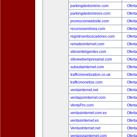
parkingdedominio.com
Oferta
parkingdedominios.com
Oferta
promocionwebsite.com
Oferta
recursosenlinea.com
Oferta
registroenbuscadores.com
Oferta
rematesinternet.com
Oferta
sitiosinteligentes.com
Oferta
sitiowebempresarial.com
Oferta
subastainternet.com
Oferta
trafficmonetization.co.uk
Oferta
trafficmonetize.com
Oferta
ventainternet.net
Oferta
ventaporinternet.com
Oferta
VentaPro.com
Oferta
ventasinternet.com.es
Oferta
ventasinternet.es
Oferta
VentasInternet.net
Oferta
ventasviainternet.com
Oferta