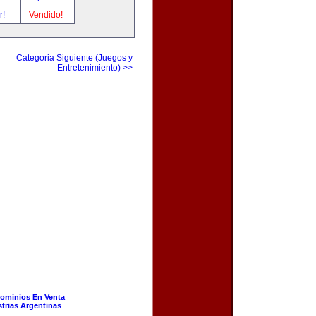
r!
Vendido!
Categoria Siguiente (Juegos y
Entretenimiento) >>
ominios En Venta
strias Argentinas